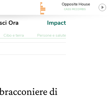
Opposite House
CASS MCCOMBS
sci Ora
Impact
Cibo e terra
Persone e salute
bracconiere di