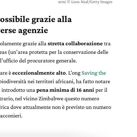
armi © Leon Neal/Getty Images
ssibile grazie alla
verse agenzie
solamente grazie alla
stretta collaborazione
tra
as (un’area protetta per la conservazione delle
l’ufficio del procuratore generale.
tare è
eccezionalmente alto
. L’ong
Saving the
biodiversità nei territori africani, ha fatto notare
a introdotto una
pena minima di 16 anni
per il
ntrario, nel vicino Zimbabwe questo numero
frica dove attualmente non è previsto un numero
acconieri.