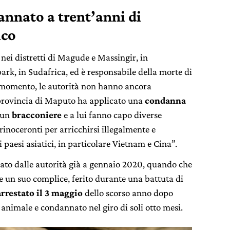
nnato a trent’anni di
ico
ei distretti di Magude e Massingir, in
rk, in Sudafrica, ed è responsabile della morte di
il momento, le autorità non hanno ancora
a provincia di Maputo ha applicato una
condanna
È un
bracconiere
e a lui fanno capo diverse
rinoceronti per arricchirsi illegalmente e
 i paesi asiatici, in particolare Vietnam e Cina”.
gato dalle autorità già a gennaio 2020, quando che
re un suo complice, ferito durante una battuta di
arrestato il 3 maggio
dello scorso anno dopo
 animale e condannato nel giro di soli otto mesi.