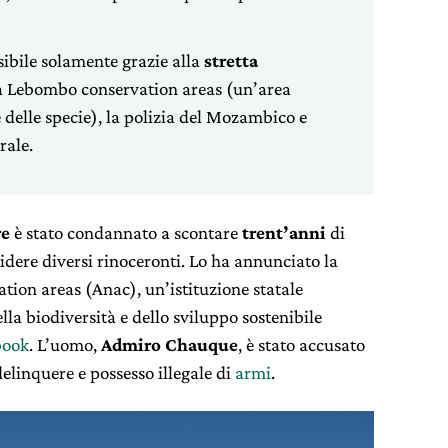
sibile solamente grazie alla
stretta
la Lebombo conservation areas (un’area
 delle specie), la polizia del Mozambico e
rale.
re
è stato condannato a scontare
trent’anni
di
idere diversi rinoceronti. Lo ha annunciato la
tion areas (Anac), un’istituzione statale
la biodiversità e dello sviluppo sostenibile
book
. L’uomo,
Admiro Chauque
, è stato accusato
delinquere e possesso illegale di
armi
.