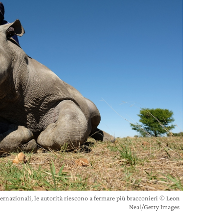
nternazionali, le autorità riescono a fermare più bracconieri © Leon
Neal/Getty Images