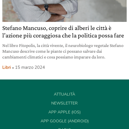
Stefano Mancuso, coprire di alberi le città è
l’azione più coraggiosa che la politica possa fare
Nel libro Fitopolis, la città vivente, il neurobiologo vegetale Stefano
Mancuso descrive come le piante ci possano salvare dai
cambiamenti climatici e cosa possiamo imparare da loro.
Libri
15 marzo 2024
ATTUALITÀ
NEWSLETTER
APP APPLE (IOS)
APP GOOGLE (ANDROID)