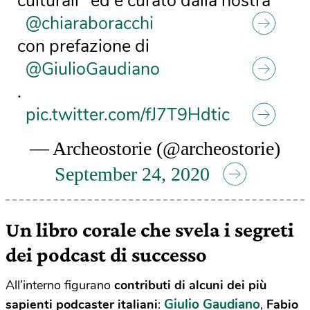
culturali" ed è curato dalla nostra
@chiaraboracchi
con prefazione di
@GiulioGaudiano
.
pic.twitter.com/fJ7T9Hdtic
— Archeostorie (@archeostorie)
September 24, 2020
Un libro corale che svela i segreti
dei podcast di successo
All’interno figurano
contributi di alcuni dei più
Giulio Gaudiano
sapienti podcaster italiani
:
,
Fabio