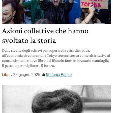
Azioni collettive che hanno
svoltato la storia
Dalle rivolte degli schiavi per superare la crisi climatica,
all’economia circolare nella Tokyo settecentesca come alternativa al
consumismo, il nuovo libro del filosofo Roman Krznaric scandaglia
il passato per migliorare il futuro.
Libri
27 giugno 2025
di
Stefania Penzo