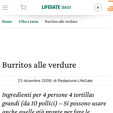
tore
Home
Cibo e terra
Burritos alle verdure
Burritos alle verdure
23 dicembre 2009
,
di Redazione LifeGate
Ingredienti per 4 persone 4 tortillas
grandi (da 10 pollici) – Si possono usare
anche quelle già pronte per fare le