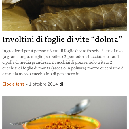
Involtini di foglie di vite “dolma”
Ingredienti per 4 persone 3 etti di foglie di vite fresche 3 etti di riso
(a grana lunga, meglio parboiled) 2 pomodori sbucciati e tritati 1
cipolla di media grandezza 2 cucchiai di prezzemolo tritato 2
cucchiai di foglie di menta (secca o in polvere) mezzo cucchiaino di
cannella mezzo cucchiaino di pepe nero in
Cibo e terra
1 ottobre 2014
di