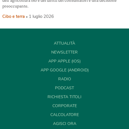
dell’agricoltura bio e dei diritti dei consumatori è una decisione
preoccupante.
Cibo e terra
1 luglio 2026
ATTUALITÀ
NEWSLETTER
APP APPLE (IOS)
APP GOOGLE (ANDROID)
RADIO
PODCAST
RICHIESTA TITOLI
CORPORATE
CALCOLATORE
AGISCI ORA