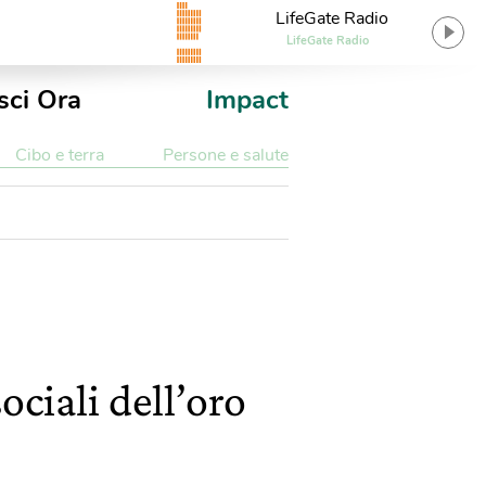
LifeGate Radio
LifeGate Radio
sci Ora
Impact
Cibo e terra
Persone e salute
ociali dell’oro