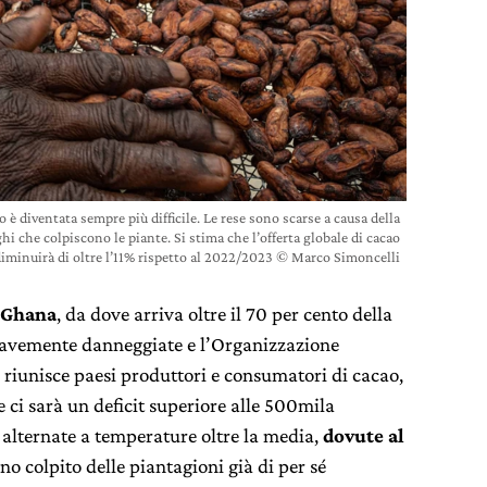
o è diventata sempre più difficile. Le rese sono scarse a causa della
ghi che colpiscono le piante. Si stima che l’offerta globale di cacao
diminuirà di oltre l’11% rispetto al 2022/2023 © Marco Simoncelli
e Ghana
, da dove arriva oltre il 70 per cento della
ravemente danneggiate e l’Organizzazione
e riunisce paesi produttori e consumatori di cacao,
 ci sarà un deficit superiore alle 500mila
i alternate a temperature oltre la media,
dovute al
no colpito delle piantagioni già di per sé