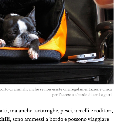
orto di animali, anche se non esiste una regolamentazione unica
per l’accesso a bordo di cani e gatti
gatti, ma anche tartarughe, pesci, uccelli e roditori,
chili
, sono ammessi a bordo e possono viaggiare