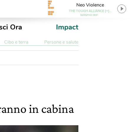
Neo Violence
THE TOUGH ALLIANCE [+]
WINDSURF
sci Ora
Impact
Cibo e terra
Persone e salute
eranno in cabina