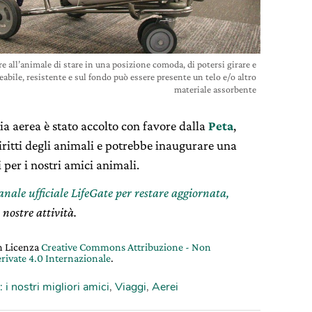
re all’animale di stare in una posizione comoda, di potersi girare e
abile, resistente e sul fondo può essere presente un telo e/o altro
materiale assorbente
ia aerea è stato accolto con favore dalla
Peta
,
diritti degli animali e potrebbe inaugurare una
 per i nostri amici animali.
canale ufficiale LifeGate per restare aggiornata,
 nostre attività.
on Licenza
Creative Commons Attribuzione - Non
rivate 4.0 Internazionale
.
: i nostri migliori amici
,
Viaggi
,
Aerei