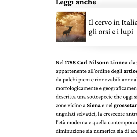
Leggi anche
Il cervo in Ital
gli orsi e i lupi
Nel
1758
Carl Nilsonn Linneo
clas
appartenente all’ordine degli
artio
da palchi pieni e rinnovabili annua
morfologicamente e geograficament
descritta una sottospecie che oggi 
zone vicino a
Siena
e nel
grosseta
ungulati selvatici, la crescente ant
l’età moderna e quella contempora
diminuzione sia numerica sia di area