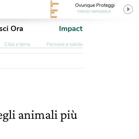
Ovunque Proteggi
VINICIO CAPOSSELA
sci Ora
Impact
Cibo e terra
Persone e salute
egli animali più