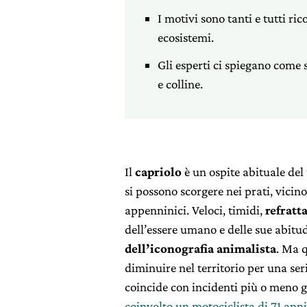
I motivi sono tanti e tutti ri
ecosistemi.
Gli esperti ci spiegano come
e colline.
Il
capriolo
è un ospite abituale del 
si possono scorgere nei prati, vicino
appenninici. Veloci, timidi,
refratt
dell’essere umano e delle sue abitu
dell’iconografia animalista
. Ma q
diminuire nel territorio per una seri
coincide con incidenti più o meno 
coinvolto un motociclista di 71 anni