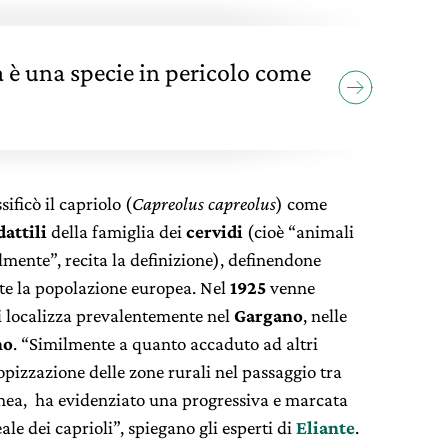
ia è una specie in pericolo come
sificò il capriolo (
Capreolus capreolus
) come
dattili
della famiglia dei
cervidi
(cioè “animali
lmente”, recita la definizione), definendone
e la popolazione europea. Nel
1925
venne
si localizza prevalentemente nel
Gargano
, nelle
no
. “Similmente a quanto accaduto ad altri
ropizzazione delle zone rurali nel passaggio tra
nea, ha evidenziato una progressiva e marcata
le dei caprioli”, spiegano gli esperti di
Eliante
.