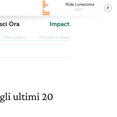
Ride Lonesome
BECK
sci Ora
Impact
Cibo e terra
Persone e salute
gli ultimi 20