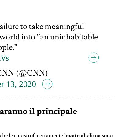
failure to take meaningful
 world into "an uninhabitable
ople."
uVs
CNN (@CNN)
r 13, 2020
aranno il principale
che le catastrofi certamente
legate al clima
sono