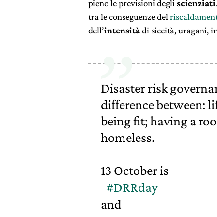
pieno le previsioni degli
scienziati
tra le conseguenze del
riscaldament
dell’
intensità
di siccità, uragani, 
Disaster risk governa
difference between: li
being fit; having a ro
homeless.
13 October is
#DRRday
and