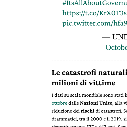
#ItsAllAboutGovern
https://t.co/KrX0T3
pic.twitter.com/hf
— UN
Octobe
Le catastrofi natura
milioni di vittime
I dati su scala mondiale sono stati 
ottobre
dalle
Nazioni Unite
, alla 
riduzione dei
rischi
di catastrofi. 
drammatici, tra il 2000 e il 2019, s
rispettivamente 577 e 467 casi. Se