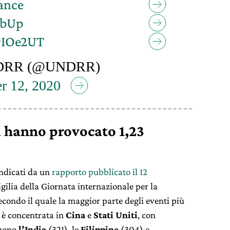
ance
sbUp
a9IOe2UT
DRR (@UNDRR)
r 12, 2020
li hanno provocato 1,23
indicati da un
rapporto pubblicato il 12
vigilia della Giornata internazionale per la
Secondo il quale la maggior parte degli eventi più
i è concentrata in
Cina
e
Stati Uniti
, con
guono
l’India
(321), le
Filippine
(304) e