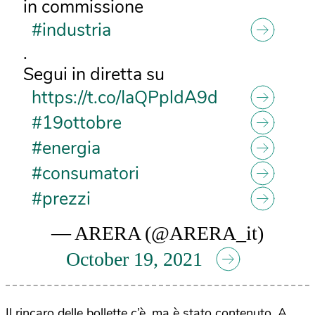
in commissione
#industria
.
Segui in diretta su
https://t.co/IaQPpldA9d
#19ottobre
#energia
#consumatori
#prezzi
— ARERA (@ARERA_it)
October 19, 2021
Il rincaro delle bollette c’è, ma è stato contenuto. A