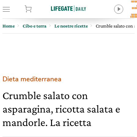
tore
Home
Cibo e terra
Le nostre ricette
Crumble salato con as
Dieta mediterranea
Crumble salato con
asparagina, ricotta salata e
mandorle. La ricetta