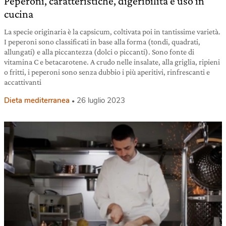
Peperoni, caratteristiche, digeribilità e uso in
cucina
La specie originaria è la capsicum, coltivata poi in tantissime varietà.
I peperoni sono classificati in base alla forma (tondi, quadrati,
allungati) e alla piccantezza (dolci o piccanti). Sono fonte di
vitamina C e betacarotene. A crudo nelle insalate, alla griglia, ripieni
o fritti, i peperoni sono senza dubbio i più aperitivi, rinfrescanti e
accattivanti
Dieta mediterranea
26 luglio 2023