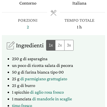
Contorno
Italiana
PORZIONI
TEMPO TOTALE
ora
2
1
h
Ingredienti
1x
2x
3x
250
g
di asparagina
un poco
di ricotta salata di pecora
50
g
di farina bianca tipo 00
25
g
di parmigiano grattugiato
25
g
di burro
1
spicchio
di aglio rosa fresco
1
manciata
di mandorle in scaglie
timo fresco