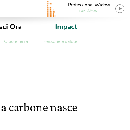
Professional Widow
TORI AMOS
sci Ora
Impact
Cibo e terra
Persone e salute
e a carbone nasce