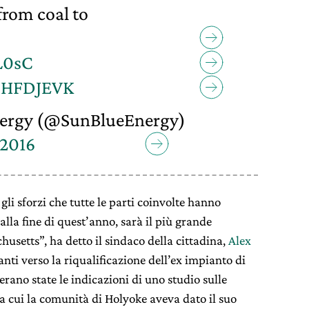
from coal to
L0sC
yDHFDJEVK
ergy (@SunBlueEnergy)
 2016
i sforzi che tutte le parti coinvolte hanno
alla fine di quest’anno, sarà il più grande
setts”, ha detto il sindaco della cittadina,
Alex
nti verso la riqualificazione dell’ex impianto di
ano state le indicazioni di uno studio sulle
o a cui la comunità di Holyoke aveva dato il suo