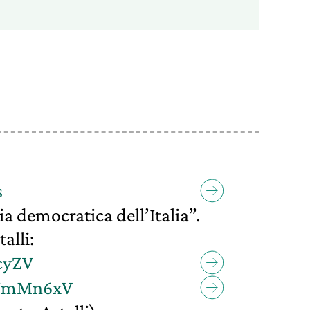
s
ia democratica dell’Italia”.
alli:
cyZV
tX7mMn6xV