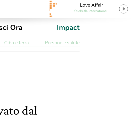
Love Affair
Keleketla International
sci Ora
Impact
Cibo e terra
Persone e salute
vato dal