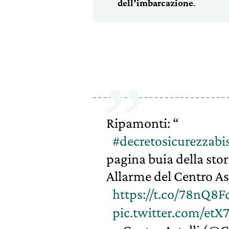
dell’imbarcazione
.
Ripamonti: “
#decretosicurezzabi
pagina buia della stor
Allarme del Centro Ast
https://t.co/78nQ8F
pic.twitter.com/e