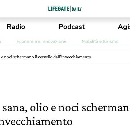
Radio
Podcast
Agi
a
Economia e innovazione
Mobilità e turismo
o e noci schermano il cervello dall’invecchiamento
 sana, olio e noci schermano
’invecchiamento