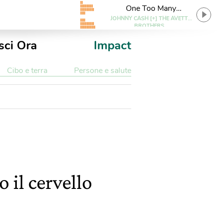
One Too Many
Mornings
JOHNNY CASH [+] THE AVETT
BROTHERS
sci Ora
Impact
Cibo e terra
Persone e salute
 il cervello