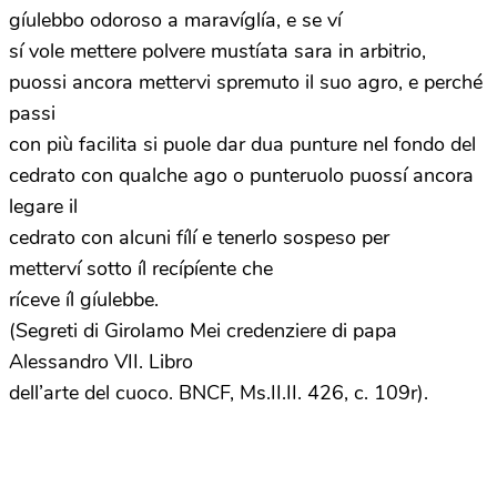
gíulebbo odoroso a maravíglía, e se ví
sí vole mettere polvere mustíata sara in arbitrio,
puossi ancora mettervi spremuto il suo agro, e perché
passi
con più facilita si puole dar dua punture nel fondo del
cedrato con qualche ago o punteruolo puossí ancora
legare il
cedrato con alcuni fílí e tenerlo sospeso per
metterví sotto íl recípíente che
ríceve íl gíulebbe.
(Segreti di Girolamo Mei credenziere di papa
Alessandro VII. Libro
dell’arte del cuoco. BNCF, Ms.II.II. 426, c. 109r).