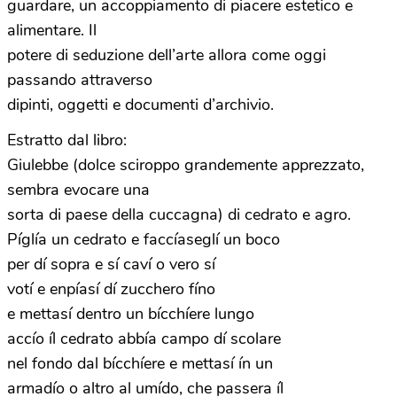
guardare, un accoppiamento di piacere estetico e
alimentare. Il
potere di seduzione dell’arte allora come oggi
passando attraverso
dipinti, oggetti e documenti d’archivio.
Estratto dal libro:
Giulebbe (dolce sciroppo grandemente apprezzato,
sembra evocare una
sorta di paese della cuccagna) di cedrato e agro.
Píglía un cedrato e faccíaseglí un boco
per dí sopra e sí caví o vero sí
votí e enpíasí dí zucchero fíno
e mettasí dentro un bícchíere lungo
accío íl cedrato abbía campo dí scolare
nel fondo dal bícchíere e mettasí ín un
armadío o altro al umído, che passera íl