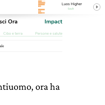
Luos Higher
Sault
sci Ora
Impact
Cibo e terra
Persone e salute
ale
ntiuomo, ora ha