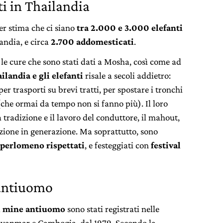
ti in Thailandia
er stima che ci siano
tra 2.000 e 3.000 elefanti
landia, e circa
2.700 addomesticati
.
e le cure che sono stati dati a Mosha, così come ad
ilandia e gli elefanti
risale a secoli addietro:
er trasporti su brevi tratti, per spostare i tronchi
che ormai da tempo non si fanno più). Il loro
tradizione e il lavoro del conduttore, il mahout,
ione in generazione. Ma soprattutto, sono
 perlomeno rispettati
, e festeggiati con
festival
 antiuomo
di mine antiuomo
sono stati registrati nelle
 Myanmar e Cambogia, dal 1979. Secondo la