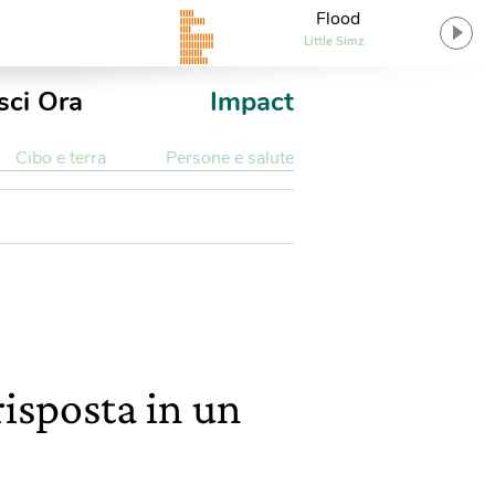
Flood
Little Simz
sci Ora
Impact
Cibo e terra
Persone e salute
 risposta in un