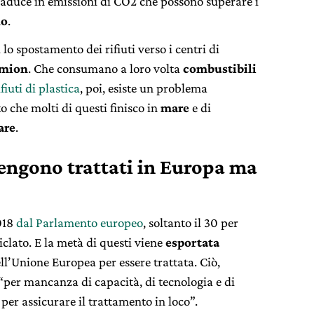
 traduce in emissioni di CO2 che possono superare i
no
.
 lo spostamento dei rifiuti verso i centri di
mion
. Che consumano a loro volta
combustibili
ifiuti di plastica
, poi, esiste un problema
 che molti di questi finisco in
mare
e di
are
.
engono trattati in Europa ma
018
dal Parlamento europeo
, soltanto il 30 per
ciclato. E la metà di questi viene
esportata
ell’Unione Europea per essere trattata. Ciò,
 “per mancanza di capacità, di tecnologia e di
 per assicurare il trattamento in loco”.