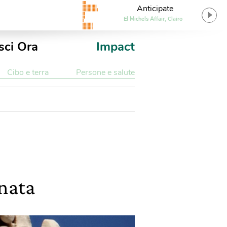
Anticipate
El Michels Affair, Clairo
sci Ora
Impact
Cibo e terra
Persone e salute
rnata