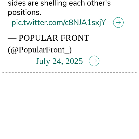
sides are shelling each other's
positions.
pic.twitter.com/c8NJA1sxjY
— POPULAR FRONT
(@PopularFront_)
July 24, 2025