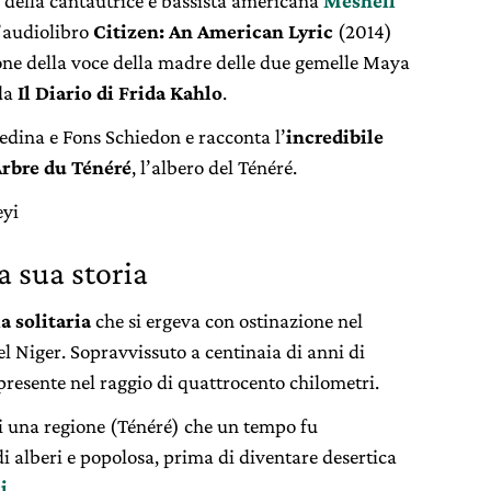
e della cantautrice e bassista americana
Meshell
l’audiolibro
Citizen: An American Lyric
(2014)
ione della voce della madre delle due gemelle Maya
 da
Il Diario di Frida Kahlo
.
edina e Fons Schiedon e racconta l’
incredibile
Arbre du Ténéré
, l’albero del Ténéré.
eyi
a sua storia
a solitaria
che si ergeva con ostinazione nel
el Niger. Sopravvissuto a centinaia di anni di
 presente nel raggio di quattrocento chilometri.
di una regione (Ténéré) che un tempo fu
 di alberi e popolosa, prima di diventare desertica
i
.