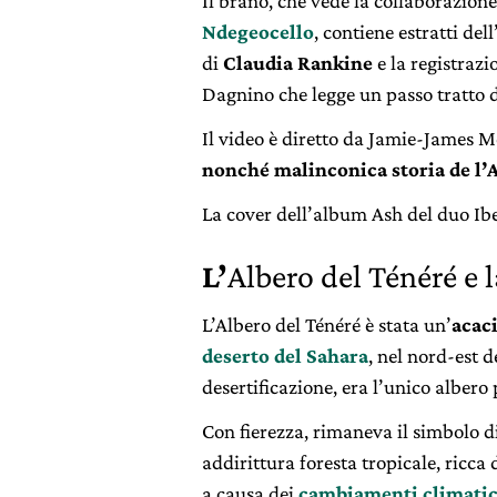
Il brano, che vede la collaborazion
Ndegeocello
, contiene estratti del
di
Claudia Rankine
e la registraz
Dagnino che legge un passo tratto
Il video è diretto da Jamie-James M
nonché malinconica storia de l’
La cover dell’album Ash del duo Ib
L’
Albero del Ténéré e l
L’Albero del Ténéré è stata un’
acaci
deserto del Sahara
, nel nord-est d
desertificazione, era l’unico albero
Con fierezza, rimaneva il simbolo 
addirittura foresta tropicale, ricca
a causa dei
cambiamenti climatic