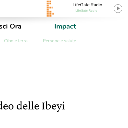
LifeGate Radio
LifeGate Radio
sci Ora
Impact
Cibo e terra
Persone e salute
deo delle Ibeyi