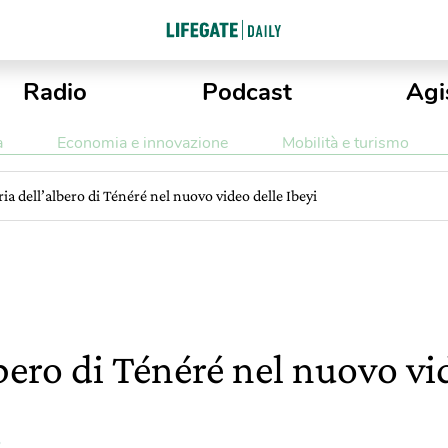
Radio
Podcast
Agi
a
Economia e innovazione
Mobilità e turismo
ria dell’albero di Ténéré nel nuovo video delle Ibeyi
lbero di Ténéré nel nuovo vi
o