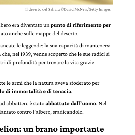
Il deserto del Sahara ©David McNew/Getty Images
albero era diventato un
punto di riferimento per
lato anche sulle mappe del deserto.
ancate le leggende: la sua capacità di mantenersi
 che, nel 1939, venne scoperto che le sue radici si
ri di profondità per trovare la vita grazie
tte le armi che la natura aveva sfoderato per
o di immortalità e di tenacia
.
 ad abbattere è stato
abbattuto dall’uomo
. Nel
iantato contro l’albero, sradicandolo.
lion: un brano importante