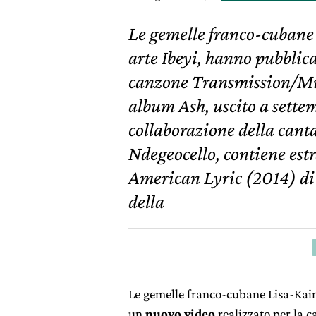
Le gemelle franco-cubane
arte Ibeyi, hanno pubblic
canzone Transmission/Mic
album Ash, uscito a settem
collaborazione della cant
Ndegeocello, contiene estr
American Lyric (2014) di
della
Le gemelle franco-cubane Lisa-Kai
un
nuovo video
realizzato per la 