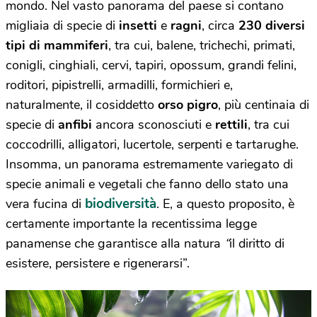
mondo. Nel vasto panorama del paese si contano
migliaia di specie di
insetti
e
ragni
, circa
230 diversi
tipi di mammiferi
, tra cui, balene, trichechi, primati,
conigli, cinghiali, cervi, tapiri, opossum, grandi felini,
roditori, pipistrelli, armadilli, formichieri e,
naturalmente, il cosiddetto
orso pigro
, più centinaia di
specie di
anfibi
ancora sconosciuti e
rettili
, tra cui
coccodrilli, alligatori, lucertole, serpenti e tartarughe.
Insomma, un panorama estremamente variegato di
specie animali e vegetali che fanno dello stato una
biodiversità
vera fucina di
. E, a questo proposito, è
certamente importante la recentissima legge
panamense che garantisce alla natura
“
il diritto di
esistere, persistere e rigenerarsi”.