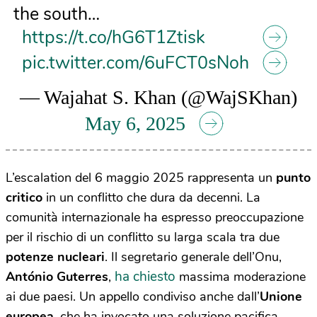
the south…
https://t.co/hG6T1Ztisk
pic.twitter.com/6uFCT0sNoh
— Wajahat S. Khan (@WajSKhan)
May 6, 2025
L’escalation del 6 maggio 2025 rappresenta un
punto
critico
in un conflitto che dura da decenni. La
comunità internazionale ha espresso preoccupazione
per il rischio di un conflitto su larga scala tra due
potenze nucleari
. Il segretario generale dell’Onu,
ha chiesto
António Guterres
,
massima moderazione
ai due paesi. Un appello condiviso anche dall’
Unione
europea
, che ha invocato una soluzione pacifica,