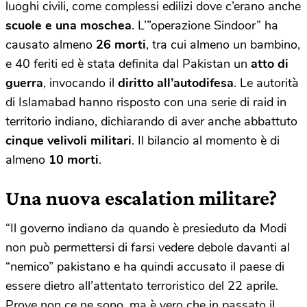
luoghi civili, come complessi edilizi dove c’erano anche
scuole e una moschea
. L’”operazione Sindoor” ha
causato almeno
26 morti
, tra cui almeno un bambino,
e 40 feriti ed è stata definita dal Pakistan un
atto di
guerra
, invocando il
diritto all’autodifesa
. Le autorità
di Islamabad hanno risposto con una serie di raid in
territorio indiano, dichiarando di aver anche abbattuto
cinque velivoli militari
. Il bilancio al momento è di
almeno
10 morti
.
Una nuova escalation militare?
“Il governo indiano da quando è presieduto da Modi
non può permettersi di farsi vedere debole davanti al
“nemico” pakistano e ha quindi accusato il paese di
essere dietro all’attentato terroristico del 22 aprile.
Prove non ce ne sono, ma è vero che in passato il