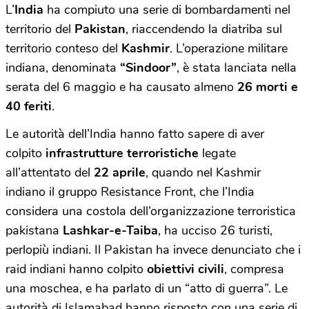
L’
India
ha compiuto una serie di bombardamenti nel
territorio del
Pakistan
, riaccendendo la diatriba sul
territorio conteso del
Kashmir
. L’operazione militare
indiana, denominata
“Sindoor”
, è stata lanciata nella
serata del 6 maggio e ha causato almeno
26 morti e
40 feriti
.
Le autorità dell’India hanno fatto sapere di aver
colpito
infrastrutture terroristiche
legate
all’attentato del
22 aprile
, quando nel Kashmir
indiano il gruppo Resistance Front, che l’India
considera una costola dell’organizzazione terroristica
pakistana
Lashkar-e-Taiba
, ha ucciso 26 turisti,
perlopiù indiani. Il Pakistan ha invece denunciato che i
raid indiani hanno colpito
obiettivi civili
, compresa
una moschea, e ha parlato di un “atto di guerra”. Le
autorità di Islamabad hanno risposto con una serie di