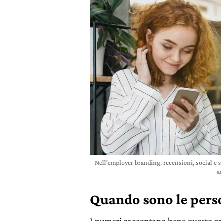
Nell’employer branding, recensioni, social e 
a
Quando sono le perso
I numeri raccontano bene questo c