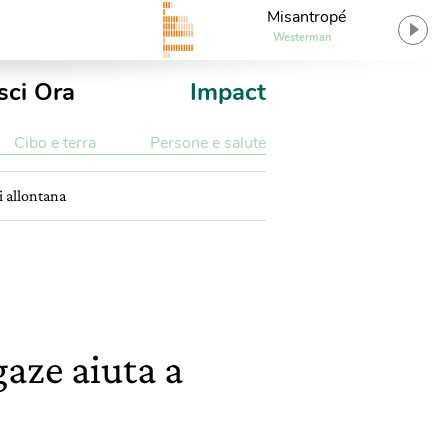
Misantropé
Westerman
sci Ora
Impact
Cibo e terra
Persone e salute
i allontana
gaze aiuta a