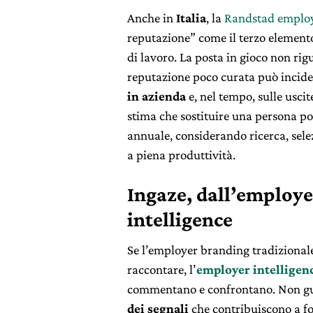
Anche in
Italia
, la
Randstad employ
reputazione” come il terzo elemento
di lavoro. La posta in gioco non rig
reputazione poco curata può incider
in azienda
e, nel tempo, sulle usci
stima che sostituire una persona po
annuale, considerando ricerca, sel
a piena produttività.
Ingaze, dall’employe
intelligence
Se l’employer branding tradizionale
raccontare, l’
employer intelligen
commentano e confrontano. Non guar
dei segnali
che contribuiscono a f