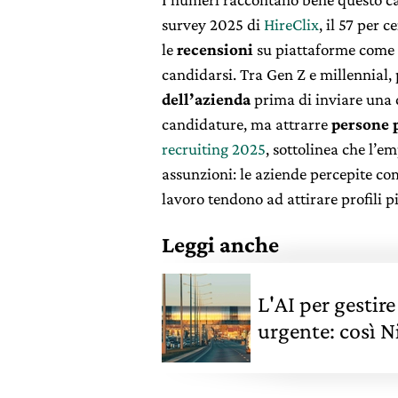
survey 2025 di
HireClix
, il 57 per 
le
recensioni
su piattaforme come G
candidarsi. Tra Gen Z e millennial,
dell’azienda
prima di inviare una c
candidature, ma attrarre
persone p
recruiting 2025
, sottolinea che l’e
assunzioni: le aziende percepite com
lavoro tendono ad attirare profili pi
Leggi anche
L'AI per gestire
urgente: così Ni
famiglie