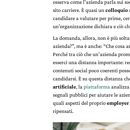
osserva come l’azienda parla sui so
sito carriere. È quasi un
colloquio 
candidare a valutare per prime, cer
un’organizzazione dichiara e ciò ch
La domanda, allora, non è più sol
azienda?”, ma è anche: “Che cosa arr
Perché tra ciò che un’azienda prome
esserci una distanza importante: rece
contenuti social poco coerenti poss
candidarsi. È su questa distanza c
artificiale
, la
piattaforma
analizza 
segnali pubblici per aiutare le azi
quali aspetti del proprio
employer
ripensati.