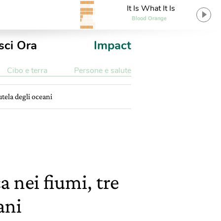
It Is What It Is
Blood Orange
sci Ora
Impact
Cibo e terra
Persone e salute
utela degli oceani
a nei fiumi, tre
ani