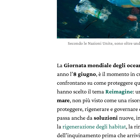
Secondo le Nazioni Unite, sono oltre undi
La
Giornata mondiale degli ocea
anno l’
8 giugno
, è il momento in c
confrontano su come proteggere ques
hanno scelto il tema
Reimagine
: u
mare
, non più visto come una riso
proteggere, rigenerare e governare
passa anche da
soluzioni
nuove, in
la
rigenerazione degli habitat
, la r
dell’inquinamento prima che arriv