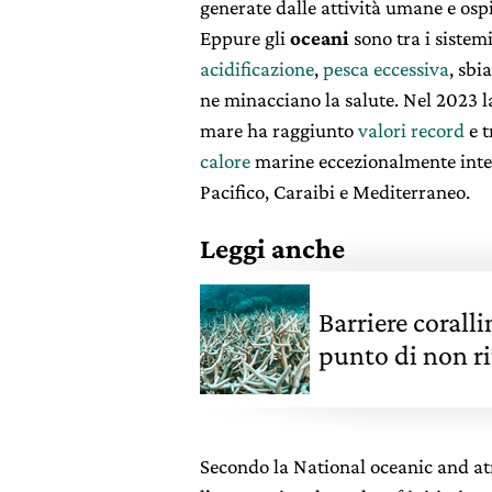
generate dalle attività umane e osp
Eppure gli
oceani
sono tra i sistem
acidificazione
,
pesca eccessiva
, sbi
ne minacciano la salute. Nel 2023 l
mare ha raggiunto
valori record
e t
calore
marine eccezionalmente inten
Pacifico, Caraibi e Mediterraneo.
Leggi anche
Barriere coralli
punto di non r
Secondo la National oceanic and a