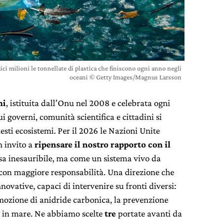
ci milioni le tonnellate di plastica che finiscono ogni anno negli
oceani © Getty Images/Magnus Larsson
ni
, istituita dall’Onu nel 2008 e celebrata ogni
ui governi, comunità scientifica e cittadini si
ti ecosistemi. Per il 2026 le Nazioni Unite
n invito a
ripensare il nostro rapporto con il
rsa inesauribile, ma come un sistema vivo da
 con maggiore responsabilità. Una direzione che
novative, capaci di intervenire su fronti diversi:
imozione di anidride carbonica, la prevenzione
i in mare. Ne abbiamo scelte
tre
portate avanti da