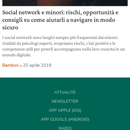
Social network e minori: rischi, opportunità e
consigli su come aiutarli a navigare in modo
sicuro
I social network sono luoghi sempre più frequentati dai minori.
Guidati da psicologi esperti, scopriamo rischi, i lati positivi e le
competenze utili per poterli accompagnare nella loro crescita in un
mondo digitale.
Bambini
25 aprile 2019
ATTUALITÀ
NEWSLETTER
APP APPLE (IOS)
APP GOOGLE (ANDROID)
RADIO