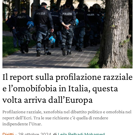
Il report sulla profilazione razziale
e l’omobifobia in Italia, questa
volta arriva dall’Europa
Profilazione razziale, xenofobia nel dibattito politico e omofobia nel
report dell’Ecri. Tra le sue richieste c’è quella di rendere
indipendente l’Unar.
Diritti
28 ottobre 2024
di
Leila Belhadj Mohamed