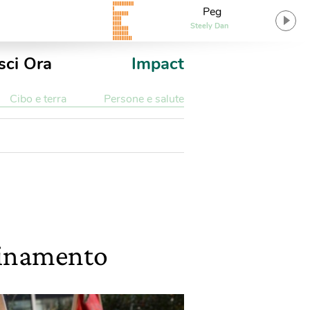
Peg
Steely Dan
sci Ora
Impact
Cibo e terra
Persone e salute
uinamento