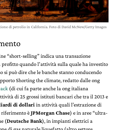
ione di petrolio in California. Foto di David McNew/Getty Images
amento
mine “short-selling” indica una transazione
 profitto quando l’attività sulla quale ha investito
nso si può dire che le banche stanno conducendo
apporto Shorting the climate, redatto dalle ong
ack
(di cui fa parte anche la ong italiana
ttività di 25 grossi istituti bancari che tra il 2013 e
iardi di dollari
in attività quali l’estrazione di
di riferimento è
JPMorgan Chase
) e in aree “ultra-
ne (
Deutsche Bank
), in impianti elettrici a
one di gas naturale liquefatto (altro settore