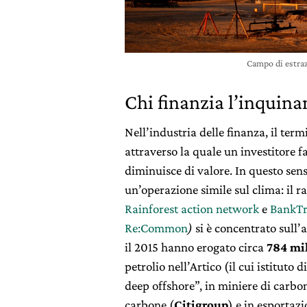
Campo di estraz
Chi finanzia l’inquin
Nell’industria delle finanza, il ter
attraverso la quale un investitore fa
diminuisce di valore. In questo se
un’operazione simile sul clima: il r
Rainforest action network
e
BankTr
Re:Common
)
si è concentrato sull’a
il 2015 hanno erogato circa
784 mil
petrolio nell’Artico (il cui istituto 
deep offshore”, in miniere di carbo
carbone (
Citigroup
) e in esportazi