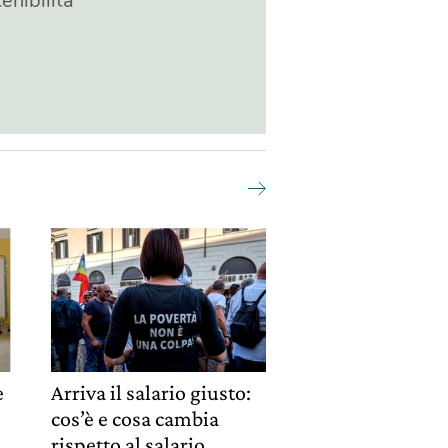
enibilità
è
Arriva il salario giusto:
cos’è e cosa cambia
o
rispetto al salario