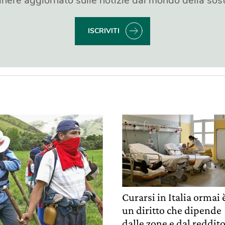
nere aggiornato sulle notizie dal mondo della sost
ISCRIVITI
Curarsi in Italia ormai 
un diritto che dipende
dalle zone e dal reddit