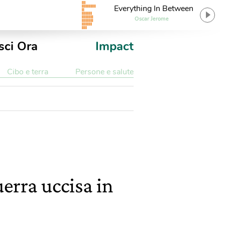
Everything In Between
Oscar Jerome
sci Ora
Impact
Cibo e terra
Persone e salute
erra uccisa in