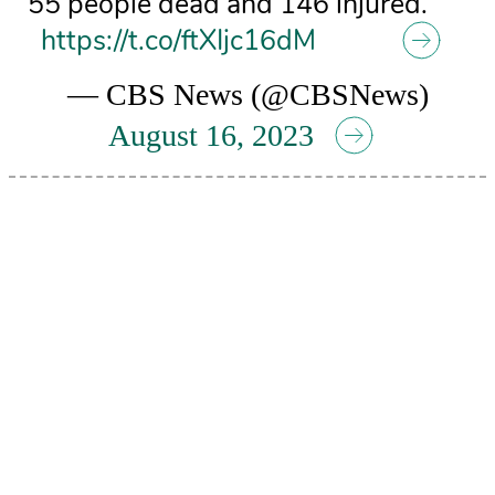
55 people dead and 146 injured.
https://t.co/ftXIjc16dM
— CBS News (@CBSNews)
August 16, 2023