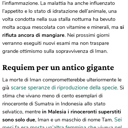
l’infiammazione. La malattia ha anche influenzato
l’appetito e lo stato di idratazione dell’animale, una
volta condotta nella sua stalla notturna ha bevuto
molta acqua mescolata con vitamine e minerali, ma
si
rifiuta ancora di mangiare
. Nei prossimi giorni
verranno eseguiti nuovi esami ma non traspare
grande ottimismo sulla sopravvivenza di Iman.
Requiem per un antico gigante
La morte di Iman comprometterebbe ulteriormente le
scarse speranze di riproduzione della specie
già
. Si
stima che vivano meno di cento esemplari di
rinoceronte di Sumatra in Indonesia allo stato
selvatico, mentre
in Malesia i rinoceronti superstiti
Sei
sono solo due
, Iman e un maschio di nome Tam.
mesi fa era morta un’altra femmina che viveva nel