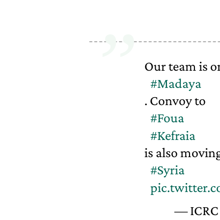
Our team is o
#Madaya
. Convoy to
#Foua
#Kefraia
is also movin
#Syria
pic.twitter
— ICRC 