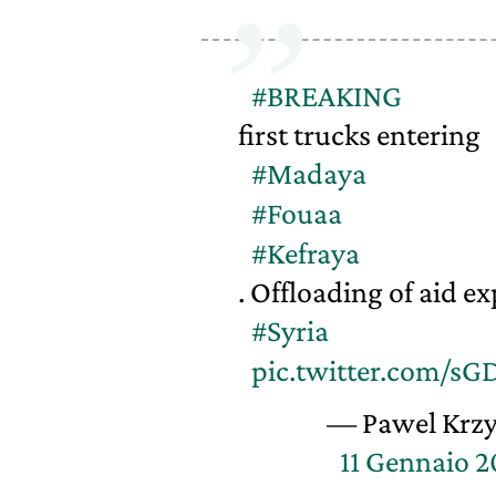
#BREAKING
first trucks entering
#Madaya
#Fouaa
#Kefraya
. Offloading of aid e
#Syria
pic.twitter.com/s
— Pawel Krzy
11 Gennaio 2