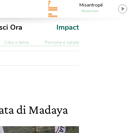
Misantropé
Westerman
sci Ora
Impact
Cibo e terra
Persone e salute
diata di Madaya