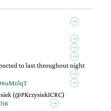
xpected to last throughout night
GD6uMnlqT
siek (@PKrzysiekICRC)
016