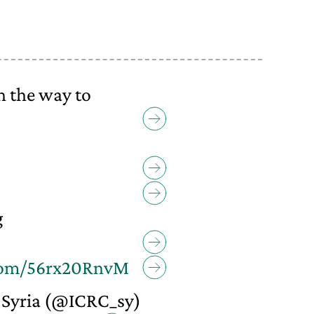
n the way to
g
.com/56rx20RnvM
Syria (@ICRC_sy)