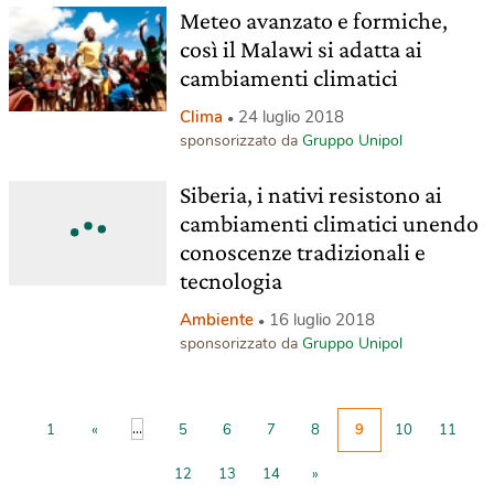
Meteo avanzato e formiche,
così il Malawi si adatta ai
cambiamenti climatici
Clima
24 luglio 2018
sponsorizzato da
Gruppo Unipol
Siberia, i nativi resistono ai
cambiamenti climatici unendo
conoscenze tradizionali e
tecnologia
Ambiente
16 luglio 2018
sponsorizzato da
Gruppo Unipol
...
1
«
5
6
7
8
9
10
11
12
13
14
»