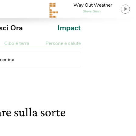
Way Out Weather
Steve Gunn
sci Ora
Impact
Cibo e terra
Persone e salute
Trentino
e sulla sorte