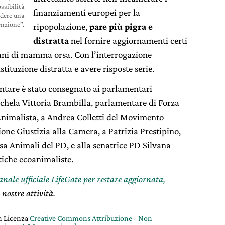
ossibilità
finanziamenti europei per la
ndere una
enzione”.
ripopolazione,
pare più pigra e
distratta
nel fornire aggiornamenti certi
rfani di mamma orsa. Con l’interrogazione
tituzione distratta e avere risposte serie.
entare è stato consegnato ai parlamentari
Michela Vittoria Brambilla, parlamentare di Forza
Animalista, a Andrea Colletti del Movimento
ne Giustizia alla Camera, a Patrizia Prestipino,
a Animali del PD, e alla senatrice PD Silvana
tiche ecoanimaliste.
canale ufficiale LifeGate per restare aggiornata,
 nostre attività.
on Licenza
Creative Commons Attribuzione - Non