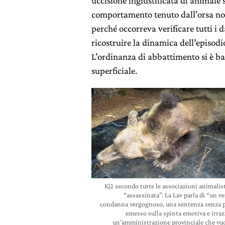
uccisione ingiustificata di animale 
comportamento tenuto dall’orsa non 
perché occorreva verificare tutti i da
ricostruire la dinamica dell’episodi
L’ordinanza di abbattimento si è bas
superficiale.
Kj2 secondo tutte le associazioni animalist
“assassinata”. La Lav parla di “un ve
condanna vergognoso, una sentenza senza p
emesso sulla spinta emotiva e irraz
un’amministrazione provinciale che vu