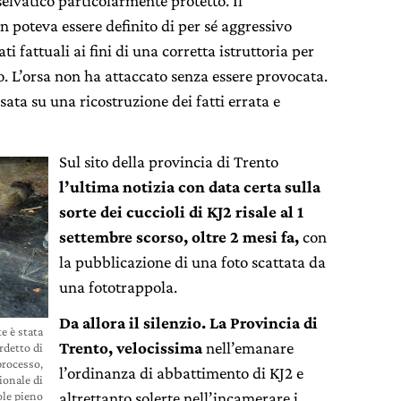
selvatico particolarmente protetto. Il
poteva essere definito di per sé aggressivo
ti fattuali ai fini di una corretta istruttoria per
o. L’orsa non ha attaccato senza essere provocata.
ata su una ricostruzione dei fatti errata e
Sul sito della provincia di Trento
l’ultima notizia con data certa sulla
sorte dei cuccioli di KJ2 risale al 1
settembre scorso, oltre 2 mesi fa,
con
la pubblicazione di una foto scattata da
una fototrappola.
Da allora il silenzio. La Provincia di
e è stata
Trento,
velocissima
nell’emanare
rdetto di
rocesso,
l’ordinanza di abbattimento di KJ2 e
ionale di
ole pieno
altrettanto solerte nell’incamerare i