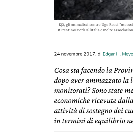
Kj2, gli animalisti contro Ugo Rossi "assas
#TrentinoFuoriDallItalia e molte associazioni
24 novembre 2017
,
di
Edgar H. Meye
Cosa sta facendo la Provin
dopo aver ammazzato la l
monitorati? Sono state mes
economiche ricevute dalla
attività di sostegno dei c
in termini di equilibrio n