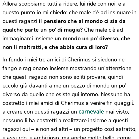
Allora scoppiamo tutti a ridere, lui ride con noi, e a
questo punto io mi chiedo: che male c’è ad insinuare in
questi ragazzi
il pensiero che al mondo ci sia da
qualche parte un po’ di magia?
Che male c’è ad
immaginarci insieme
un mondo un po’ diverso, che
non li maltratti, e che abbia cura di loro?
In fondo i miei tre amici di Cherimus si siedono nel
fango e ragionano insieme mostrando un’attenzione
che questi ragazzi non sono soliti provare, quindi
eccolo già davanti a me un pezzo di mondo un po’
diverso da quello che esiste qui intorno. Nessuno ha
costretto i miei amici di Cherimus a venire fin quaggiù
carnevale
a creare con questi ragazzi un
mai visto,
nessuno li ha costretti a realizzare insieme a questi
ragazzi qui – e non ad altri – un progetto così astratto,
e assurdo, e ambizioso, ma anche molto bello, come