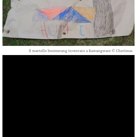
Il martello boomerang inventato a Kawangware © Cherimus