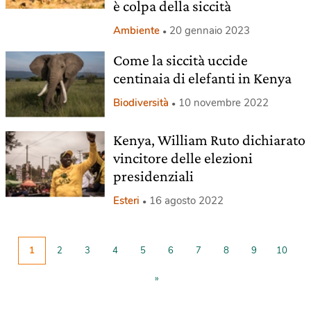
è colpa della siccità
Ambiente
20 gennaio 2023
Come la siccità uccide
centinaia di elefanti in Kenya
Biodiversità
10 novembre 2022
Kenya, William Ruto dichiarato
vincitore delle elezioni
presidenziali
Esteri
16 agosto 2022
1
2
3
4
5
6
7
8
9
10
»