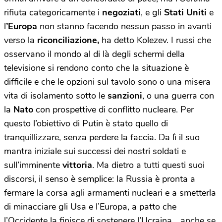
rifiuta categoricamente i
negoziati
, e gli
Stati Uniti
e
l
’Europa
non stanno facendo nessun passo in avanti
verso la
riconciliazione,
ha detto Kolezev. I russi che
osservano il mondo al di là degli schermi della
televisione si rendono conto che la situazione è
difficile e che le opzioni sul tavolo sono o una misera
vita di isolamento sotto le
sanzioni
, o una guerra con
la
Nato
con prospettive di conflitto nucleare. Per
questo l’obiettivo di Putin è stato quello di
tranquillizzare, senza perdere la faccia. Da lì il suo
mantra iniziale sui successi dei nostri soldati e
sull’imminente
vittoria
. Ma dietro a tutti questi suoi
discorsi, il senso è semplice: la Russia è pronta a
fermare la corsa agli armamenti nucleari e a smetterla
di minacciare gli Usa e l’Europa, a patto che
l’Occidente la finisce di sostenere l’Ucraina… anche se