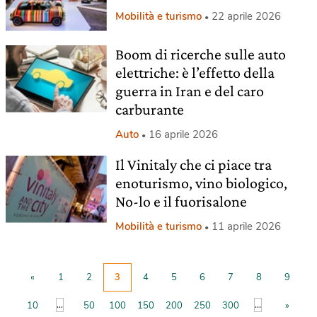
Mobilità e turismo
22 aprile 2026
Boom di ricerche sulle auto
elettriche: è l’effetto della
guerra in Iran e del caro
carburante
Auto
16 aprile 2026
Il Vinitaly che ci piace tra
enoturismo, vino biologico,
No-lo e il fuorisalone
Mobilità e turismo
11 aprile 2026
«
1
2
3
4
5
6
7
8
9
...
...
10
50
100
150
200
250
300
»