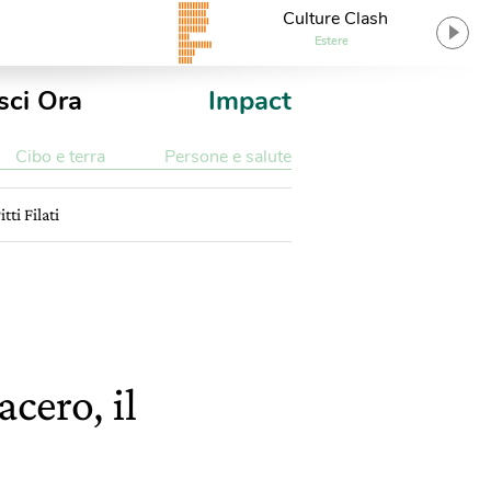
Culture Clash
Estere
sci Ora
Impact
Cibo e terra
Persone e salute
ti Filati
cero, il