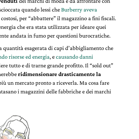
nvenduti
dei marchi di moda è da affrontare con
scioccata quando lessi che
Burberry aveva
o costosi, per “abbattere” il magazzino a fini fiscali.
 l’energia che era stata utilizzata per ideare quei
ente andata in fumo per questioni burocratiche.
la quantità esagerata di capi d’abbigliamento che
o risorse ed energia
, e
causando danni
re tutto e di trarne grande profitto. Il “sold out”
gnerebbe
ridimensionare drasticamente la
iù un mercato pronto a riceverla. Ma cosa fare
 intasano i magazzini delle fabbriche e dei marchi