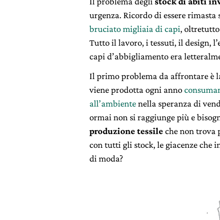
Il problema degli
stock di abiti i
urgenza. Ricordo di essere rimasta 
bruciato migliaia di capi
, oltretutt
Tutto il lavoro, i tessuti, il design,
capi d’abbigliamento era letteralm
Il primo problema da affrontare è 
viene prodotta ogni anno
consumand
all’ambiente
nella speranza di vende
ormai non si raggiunge più e biso
produzione tessile
che non trova p
con tutti gli stock, le giacenze che
di moda?