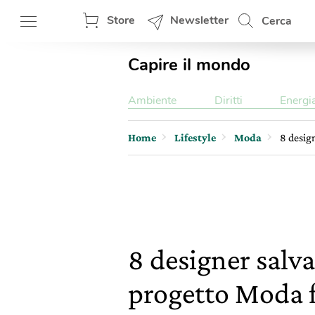
Store
Newsletter
Cerca
Capire il mondo
Ambiente
Diritti
Energi
Home
Lifestyle
Moda
8 design
8 designer salv
progetto Moda fu