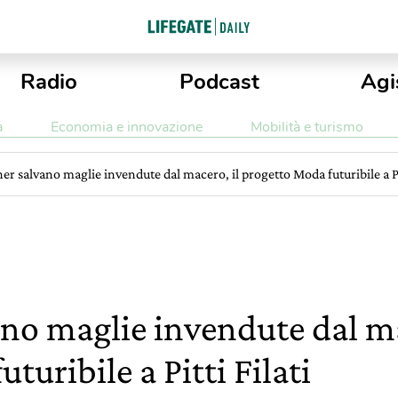
Radio
Podcast
Agi
a
Economia e innovazione
Mobilità e turismo
er salvano maglie invendute dal macero, il progetto Moda futuribile a Pit
ano maglie invendute dal ma
turibile a Pitti Filati