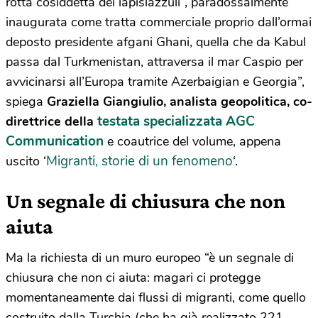
rotta cosiddetta dei lapislazzuli”, paradossalmente
inaugurata come tratta commerciale proprio dall’ormai
deposto presidente afgani Ghani, quella che da Kabul
passa dal Turkmenistan, attraversa il mar Caspio per
avvicinarsi all’Europa tramite Azerbaigian e Georgia”,
spiega
Graziella Giangiulio, analista geopolitica, co-
testata specializzata AGC
direttrice della
Communication
e coautrice del volume, appena
Migranti, storie di un fenomeno
uscito ‘
‘.
Un segnale di chiusura che non
aiuta
Ma la richiesta di un muro europeo “è un segnale di
chiusura che non ci aiuta: magari ci protegge
momentaneamente dai flussi di migranti, come quello
costruito dalla Turchia (che ha già realizzato 221