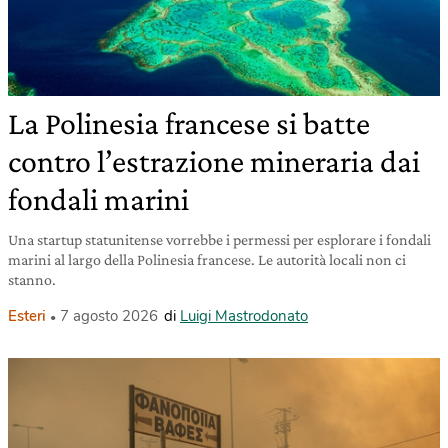
La Polinesia francese si batte
contro l’estrazione mineraria dai
fondali marini
Una startup statunitense vorrebbe i permessi per esplorare i fondali
marini al largo della Polinesia francese. Le autorità locali non ci
stanno.
Esteri
7 agosto 2026
di
Luigi Mastrodonato