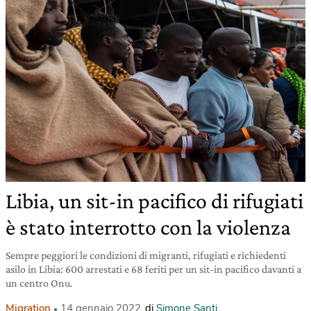
Libia, un sit-in pacifico di rifugiati
è stato interrotto con la violenza
Sempre peggiori le condizioni di migranti, rifugiati e richiedenti
asilo in Libia: 600 arrestati e 68 feriti per un sit-in pacifico davanti a
un centro Onu.
Migration
14 gennaio 2022
di
Simone Santi