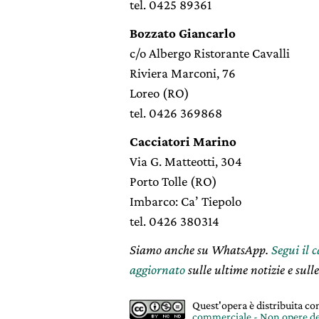
tel. 0425 89361
Bozzato Giancarlo
c/o Albergo Ristorante Cavalli
Riviera Marconi, 76
Loreo (RO)
tel. 0426 369868
Cacciatori Marino
Via G. Matteotti, 304
Porto Tolle (RO)
Imbarco: Ca’ Tiepolo
tel. 0426 380314
Siamo anche su WhatsApp.
Segui il 
aggiornato
sulle ultime notizie e sulle
Quest'opera è distribuita c
commerciale - Non opere de