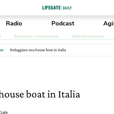
Radio
Podcast
Agi
a
Economia e innovazione
Mobilità e turismo
mo
Noleggiare una house boat in Italia
ouse boat in Italia
eGate