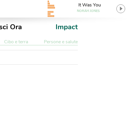
It Was You
NORAH JONES
sci Ora
Impact
Cibo e terra
Persone e salute