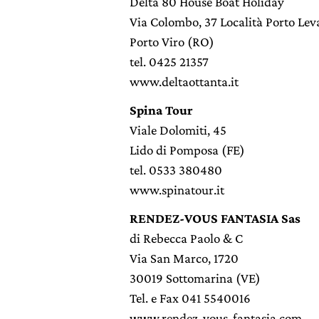
Delta 80 House Boat Holiday
Via Colombo, 37 Località Porto Lev
Porto Viro (RO)
tel. 0425 21357
www.deltaottanta.it
Spina Tour
Viale Dolomiti, 45
Lido di Pomposa (FE)
tel. 0533 380480
www.spinatour.it
RENDEZ-VOUS FANTASIA Sas
di Rebecca Paolo & C
Via San Marco, 1720
30019 Sottomarina (VE)
Tel. e Fax 041 5540016
www.rendez-vous-fantasia.com