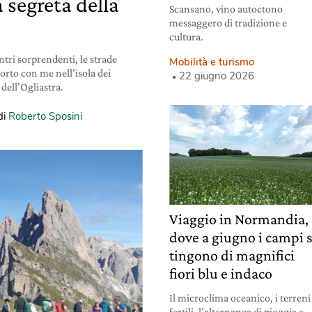
 segreta della
Scansano, vino autoctono
messaggero di tradizione e
cultura.
tri sorprendenti, le strade
Mobilità e turismo
porto con me nell’isola dei
22 giugno 2026
 dell’Ogliastra.
di
Roberto Sposini
Viaggio in Normandia,
dove a giugno i campi s
tingono di magnifici
fiori blu e indaco
Il microclima oceanico, i terreni
fertili, l’alternanza di pioggia e