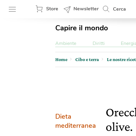
Store
Newsletter
Cerca
Capire il mondo
Ambiente
Diritti
Energi
Home
Cibo e terra
Le nostre rice
Orecch
Dieta
olive.
mediterranea