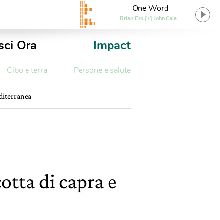
One Word
Brian Eno [+] John Cale
sci Ora
Impact
Cibo e terra
Persone e salute
editerranea
otta di capra e