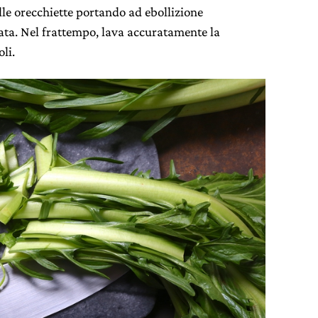
lle orecchiette portando ad ebollizione
ta. Nel frattempo, lava accuratamente la
oli.