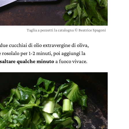
Taglia a pezzetti la catalogna © Beatrice Spagoni
ue cucchiai di olio extravergine di oliva,
e rosolalo per 1-2 minuti, poi aggiungi la
 saltare qualche minuto
a fuoco vivace.