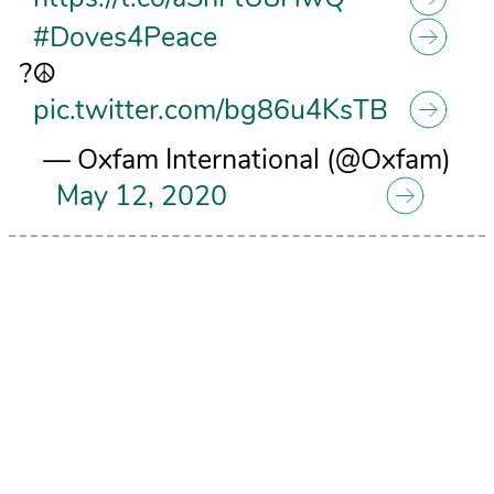
#Doves4Peace
?️☮️
pic.twitter.com/bg86u4KsTB
— Oxfam International (@Oxfam)
May 12, 2020