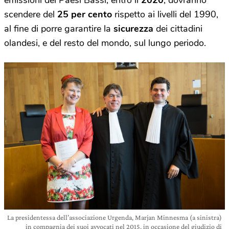
emissioni dei Paesi Bassi, entro il
2020
, dovranno
scendere del
25 per cento
rispetto ai livelli del 1990,
al fine di porre garantire la
sicurezza
dei cittadini
olandesi, e del resto del mondo, sul lungo periodo.
La presidentessa dell’associazione Urgenda, Marjan Minnesma (a sinistra)
in compagnia dei suoi avvocati nel 2015, in occasione del giudizio di