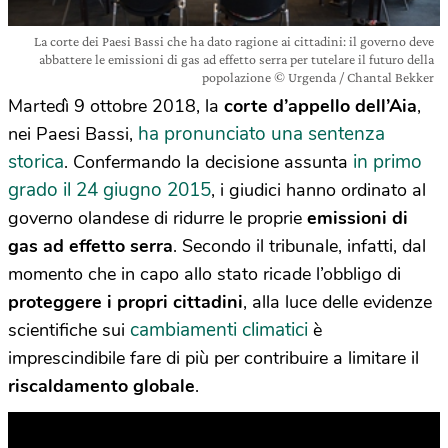
La corte dei Paesi Bassi che ha dato ragione ai cittadini: il governo deve
abbattere le emissioni di gas ad effetto serra per tutelare il futuro della
popolazione © Urgenda / Chantal Bekker
Martedì 9 ottobre 2018, la
corte d’appello dell’Aia
,
ha pronunciato una sentenza
nei Paesi Bassi,
storica
in primo
. Confermando la decisione assunta
grado il 24 giugno 2015
, i giudici hanno ordinato al
governo olandese di ridurre le proprie
emissioni di
gas ad effetto serra
. Secondo il tribunale, infatti, dal
momento che in capo allo stato ricade l’obbligo di
proteggere i propri cittadini
, alla luce delle evidenze
cambiamenti climatici
scientifiche sui
è
imprescindibile fare di più per contribuire a limitare il
riscaldamento globale
.