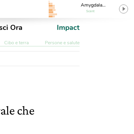
Amygdala
(Wave_Drag_Mix)
Scent
sci Ora
Impact
Cibo e terra
Persone e salute
rale che