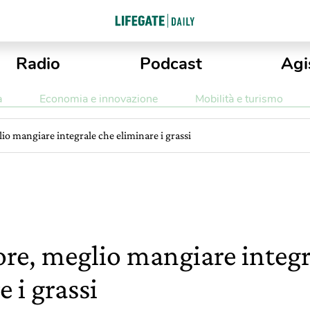
Radio
Podcast
Agi
a
Economia e innovazione
Mobilità e turismo
lio mangiare integrale che eliminare i grassi
uore, meglio mangiare integ
 i grassi