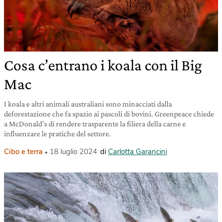
Cosa c’entrano i koala con il Big
Mac
I koala e altri animali australiani sono minacciati dalla
deforestazione che fa spazio ai pascoli di bovini. Greenpeace chiede
a McDonald’s di rendere trasparente la filiera della carne e
influenzare le pratiche del settore.
Cibo e terra
18 luglio 2024
di
Carlotta Garancini