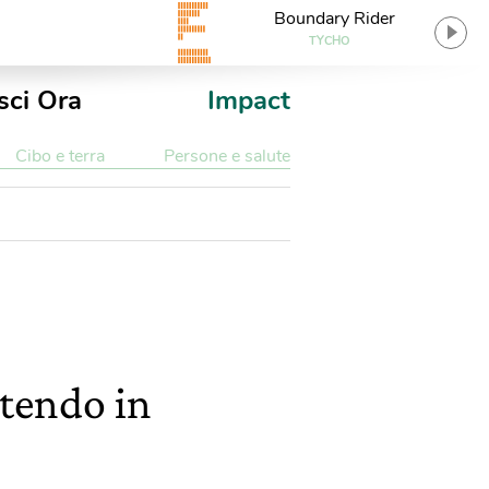
Boundary Rider
TYCHO
sci Ora
Impact
Cibo e terra
Persone e salute
ttendo in