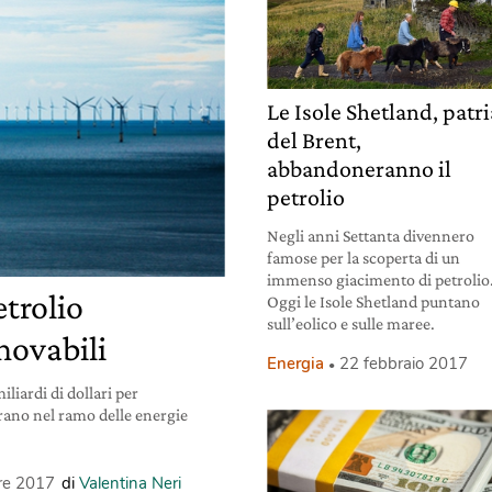
Le Isole Shetland, patri
del Brent,
abbandoneranno il
petrolio
Negli anni Settanta divennero
famose per la scoperta di un
immenso giacimento di petrolio
etrolio
Oggi le Isole Shetland puntano
sull’eolico e sulle maree.
novabili
Energia
22 febbraio 2017
iliardi di dollari per
orano nel ramo delle energie
re 2017
di
Valentina Neri