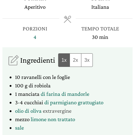
Aperitivo
Italiana
PORZIONI
TEMPO TOTALE
minuti
4
30
min
Ingredienti
1x
2x
3x
10
ravanelli con le foglie
100
g
di robiola
1
manciata
di farina di mandorle
3-4
cucchiai
di parmigiano grattugiato
olio di oliva
extravergine
mezzo
limone non trattato
sale