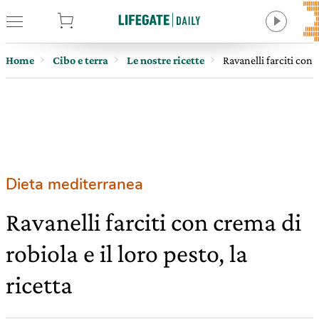
tore
Home
Cibo e terra
Le nostre ricette
Ravanelli farciti con c
Dieta mediterranea
Ravanelli farciti con crema di
robiola e il loro pesto, la
ricetta