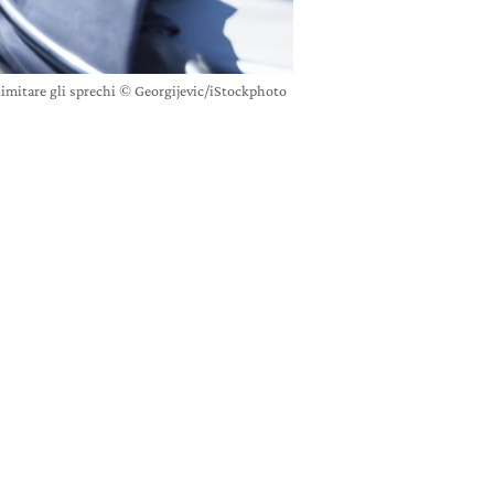
a limitare gli sprechi © Georgijevic/iStockphoto