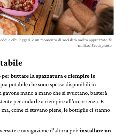
freddi e cibi leggeri, è un momento di socialità molto apprezzato ©
miljko/iStockphoto
tabile
o per
buttare la spazzatura e riempire le
cqua potabile che sono spesso disponibili in
un gavone mano a mano che si svuotano, basterà
stente per andarle a riempire all’occorrenza. È
o ma, come ci stavano piene, le bottiglie ci stanno
raversate e navigazione d’altura può
installare un