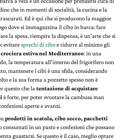
barca a vela è un’occasione per prendersi cura di
udine che in momenti di socialità, la cucina e la
rascurati. Ed è qui che si producono la maggior
uogo dove si immagazzina il cibo in barca: fare
re la spesa, riempire la dispensa, è un’arte che si
o: evitare
sprechi di cibo
e ridurre al minimo gli
a
crociera estiva nel Mediterraneo
: in una
do, la temperatura all’interno del frigorifero non
ato, mantenere i cibi è una sfida, considerando
lto e la sua forma a pozzetto spesso non è
er questo che la
tentazione di acquistare
i
è forte, per poter svuotare la cambusa man
confezioni aperte e avanzi.
 su
prodotti in scatola, cibo secco, pacchetti
 consumati in un pasto e confezioni che possano
za guastarsi. Se questo è il caso, meglio optare