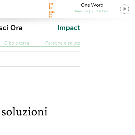
One Word
Brian Eno [+] John Cale
sci Ora
Impact
Cibo e terra
Persone e salute
 soluzioni