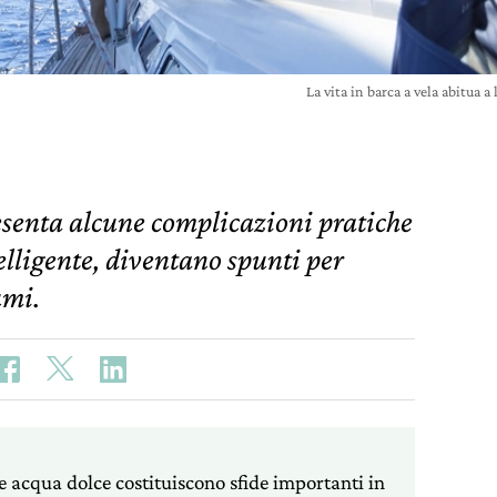
La vita in barca a vela abitua 
resenta alcune complicazioni pratiche
telligente, diventano spunti per
umi.
à e acqua dolce costituiscono sfide importanti in