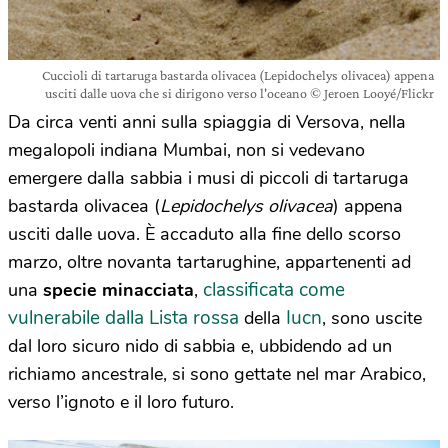
Cuccioli di tartaruga bastarda olivacea (Lepidochelys olivacea) appena
usciti dalle uova che si dirigono verso l'oceano © Jeroen Looyé/Flickr
Da circa venti anni sulla spiaggia di Versova, nella
megalopoli indiana Mumbai, non si vedevano
emergere dalla sabbia i musi di piccoli di tartaruga
bastarda olivacea (
Lepidochelys olivacea
) appena
usciti dalle uova. È accaduto alla fine dello scorso
marzo, oltre novanta tartarughine, appartenenti ad
classificata come
una
specie minacciata
,
vulnerabile dalla Lista rossa
Iucn
della
, sono uscite
dal loro sicuro nido di sabbia e, ubbidendo ad un
richiamo ancestrale, si sono gettate nel mar Arabico,
verso l’ignoto e il loro futuro.