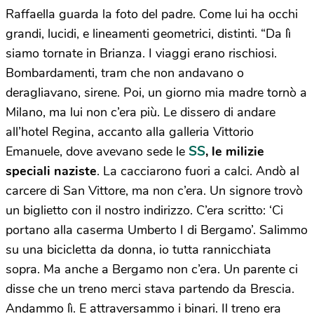
Raffaella guarda la foto del padre. Come lui ha occhi
grandi, lucidi, e lineamenti geometrici, distinti. “Da lì
siamo tornate in Brianza. I viaggi erano rischiosi.
Bombardamenti, tram che non andavano o
deragliavano, sirene. Poi, un giorno mia madre tornò a
Milano, ma lui non c’era più. Le dissero di andare
all’hotel Regina, accanto alla galleria Vittorio
SS
Emanuele, dove avevano sede le
, le milizie
speciali naziste
. La cacciarono fuori a calci. Andò al
carcere di San Vittore, ma non c’era. Un signore trovò
un biglietto con il nostro indirizzo. C’era scritto: ‘Ci
portano alla caserma Umberto I di Bergamo’. Salimmo
su una bicicletta da donna, io tutta rannicchiata
sopra. Ma anche a Bergamo non c’era. Un parente ci
disse che un treno merci stava partendo da Brescia.
Andammo lì. E attraversammo i binari. Il treno era