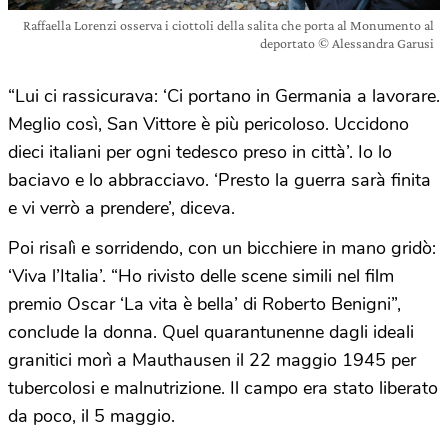
Raffaella Lorenzi osserva i ciottoli della salita che porta al Monumento al
deportato © Alessandra Garusi
“Lui ci rassicurava: ‘Ci portano in Germania a lavorare.
Meglio così, San Vittore è più pericoloso. Uccidono
dieci italiani per ogni tedesco preso in città’. Io lo
baciavo e lo abbracciavo. ‘Presto la guerra sarà finita
e vi verrò a prendere’, diceva.
Poi risalì e sorridendo, con un bicchiere in mano gridò:
‘Viva l’Italia’. “Ho rivisto delle scene simili nel film
premio Oscar ‘La vita è bella’ di Roberto Benigni”,
conclude la donna. Quel quarantunenne dagli ideali
granitici morì a Mauthausen il 22 maggio 1945 per
tubercolosi e malnutrizione. Il campo era stato liberato
da poco, il 5 maggio.