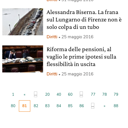
Alessandra Biserna. La frana
sul Lungarno di Firenze non è
solo colpa di un tubo
Diritti
25 maggio 2016
Riforma delle pensioni, al
vaglio le prime ipotesi sulla
flessibilità in uscita
Diritti
25 maggio 2016
...
...
1
«
20
40
60
77
78
79
...
80
81
82
83
84
85
86
»
88